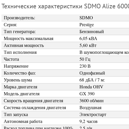
Технические характеристики SDMO Alize 6000
Производитель:
SDMO
Серия:
Prestige
Тип генератора:
Бензиновый
ные генераторы
Мощность максимальная
6,05 кВА
Активная мощность
5,60 кВт
овый генератор
Тип исполнения
В шумопоглощающем ко
Частота
50 Гц
Напряжение
230 В
 стыковой сварки
Автоматизованные линиии резк
Количество фаз:
Однофазный
арматуры
вивочные машины
Уровень шума
68 дБА / 7 м:
Станки для резки и гибки арм
Марка двигателя
Honda OHV
Модель двигателя
GX 390
Скорость вращения двигателя
3600 об/мин
Система охлаждения двигателя
Воздушная
Тип запуска
Электростарт
Автономная работа
9,2 часов
Расход топлива при нагрузке 100%
2,5 л/ч