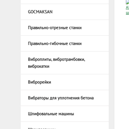
Станки
Стацио
радиус
GOCMAKSAN
Ручные
Станки
Насадк
Ножи к 
Станки
Ручные
Правильно-отрезные станки
Гидравл
Станки
армату
для рез
Линия 
Правильно-гибочные станки
сортир
Правил
Виброплиты, вибротрамбовки,
Виброп
Строит
виброкатки
Виброт
Дополн
GOCMAK
Виброк
армату
Виброрейки
Бензин
Машины
Электр
подачи
Вибраторы для уплотнения бетона
Линия 
гибки 
Шлифовальные машины
Шлифов
пола и 
Шлифов