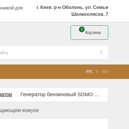
г. Киев. р-н Оболонь, ул. Семьи
хникой для
Шелкоплясов, 7
0
Корзина
|
РУС
УКР
ратор
Генератор бензиновый SDMO Alize 6000 Е в шумопоглощающем кожухе
ощающем кожухе