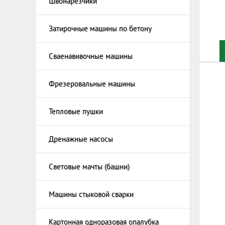
Швонарезчики
Бензин
бетонн
Электр
Расход
Затирочные машины по бетону
шлифов
Мозаич
бетону
Сваенавивочные машины
Фрезеровальные машины
Тепловые пушки
Тепловы
Теплова
Дренажные насосы
Дренаж
Световые мачты (башни)
Мачты 
генера
Машины стыковой сварки
Картонная одноразовая опалубка