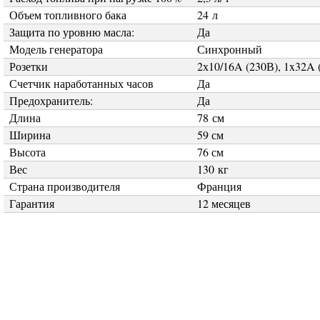
Объем топливного бака
24 л
Защита по уровню масла:
Да
Модель генератора
Синхронный
Розетки
2х10/16A (230В), 1x32A 
 для приемки, подготовки и
Счетчик наработанных часов
Да
ния раствора
Предохранитель:
Да
 для работы с бетонными полами
Длина
78 см
 для деревяних полов
Ширина
59 см
Высота
76 см
Вес
130 кг
Страна производителя
Франция
Гарантия
12 месяцев