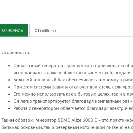
овые швонарезчики
ых полов
ические швонарезчики
ники и оборудование для
ания и полирования
но шлифовальные машины по
ОПИСАНИЕ
ОТЗЫВЫ (0)
Особенности:
Однафазный генератор французского производства об
е пушки электрические Master
использоваться даже в общественных местах благодар
я пушка дизельная
Большой топливный бак обеспечивает автономную работу
ные насосы Tsurumi
При этом системы защиты отключат двигатель, если уров
Его можно использовать как в бытовых целях, так и в 
освещения со встроенным
Он легко транспортируется благодаря компактным разм
тором
Работа с генератором облегчается благодаря электричес
Таким образом, генератор SDMO Alize 6000 Е – это практичн
быть как основным, так и резервным источником питания на 