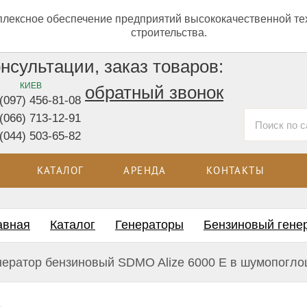
лексное обеспечение предприятий высококачественной те
строительства.
нсультации, заказ товаров:
КИЕВ
обратный звонок
(097) 456-81-08
(066) 713-12-91
(044) 503-65-82
КАТАЛОГ
АРЕНДА
КОНТАКТЫ
авная
Каталог
Генераторы
Бензиновый гене
механические станки для гибки
нератор бензиновый SDMO Alize 6000 Е в шумопогл
ры
для кольцевой гибки арматуры
для рубки арматуры на колесах