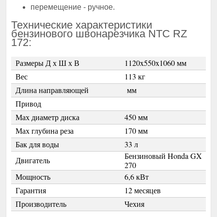
перемещение - ручное.
Технические характеристики
бензинового швонарезчика NTC RZ
172:
Размеры Д х Ш х В
1120x550x1060 мм
Вес
113 кг
Длина направляющей
мм
Привод
Мах диаметр диска
450 мм
Мах глубина реза
170 мм
Бак для воды
33 л
Бензиновый Honda GX
Двигатель
270
Мощность
6,6 кВт
Гарантия
12 месяцев
Производитель
Чехия