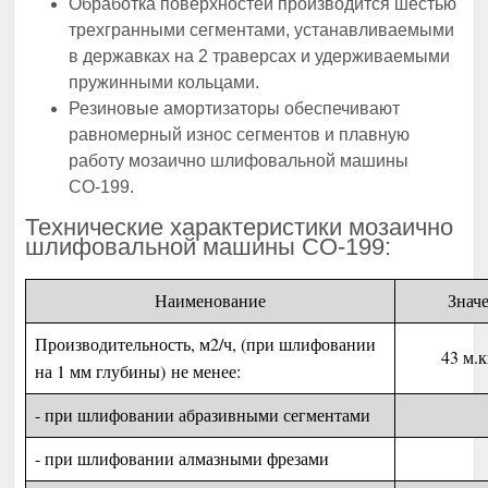
Обработка поверхностей производится шестью
трехгранными сегментами, устанавливаемыми
в державках на 2 траверсах и удерживаемыми
пружинными кольцами.
Резиновые амортизаторы обеспечивают
равномерный износ сегментов и плавную
работу мозаично шлифовальной машины
СО-199.
Технические характеристики мозаично
шлифовальной машины СО-199:
Наименование
Знач
Производительность, м2/ч, (при шлифовании
43 м.к
на 1 мм глубины) не менее:
- при шлифовании абразивными сегментами
- при шлифовании алмазными фрезами