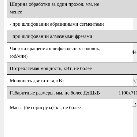
Ширина обработки за один проход, мм, не
менее
- при шлифовании абразивными сегментами
- при шлифовании алмазными фрезами
Частота вращения шлифовальных головок,
44
(об/мин)
Потребляемая мощность, кВт, не более
Мощность двигателя, кВт
5,
Габаритные размеры, мм, не более ДхШхВ
1100х71
13
Масса (без пригруза), кг, не более