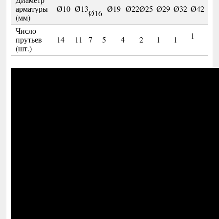
арматуры
Ø10
Ø13
Ø19
Ø22
Ø25
Ø29
Ø32
Ø42
Ø16
(мм)
Число
1
прутьев
14
11
7
5
4
2
1
1
(шт.)