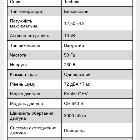
Серія:
Technic
Тип генератора:
Бензиновий
Потужність
12,50 кВА
максимальна
Активна потужність
10 кВт
Тип виконання
Відкритий
Частота
50 Гц
Напруга
230 В
Кількість фаз:
Однофазний
Рівень шуму
72 дБА / 7 м:
Марка двигуна
Kohler OHV
Модель двигуна
CH 640 S
Швидкість обертання
3000 об/хв
двигуна
Система охолодження
Повітряна
двигуна