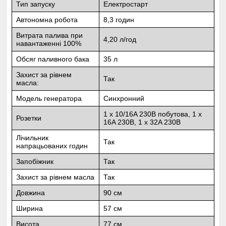
Тип запуску
Електростарт
Автономна робота
8,3 годин
Витрата палива при
4,20 л/год
навантаженні 100%
Обсяг паливного бака
35 л
Захист за рівнем
Так
масла:
Модель генератора
Синхронний
1 x 10/16A 230В побутова, 1 x
Розетки
16A 230В, 1 x 32A 230В
Лічильник
Так
напрацьованих годин
Запобіжник
Так
Захист за рівнем масла
Так
Довжина
90 см
Ширина
57 см
Висота
77 см