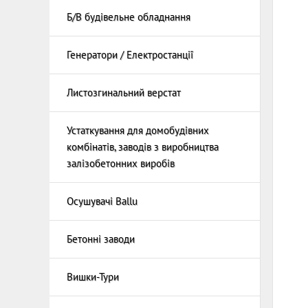
Б/В будівельне обладнання
Генератори / Електростанції
Дизельн
Бензин
Листозгинальний верстат
Устаткування для домобудівних
Машини
комбінатів, заводів з виробництва
Сваена
залізобетонних виробів
Автомат
армату
Верстат
Осушувачі Ballu
армату
Бетонні заводи
Вишки-Тури