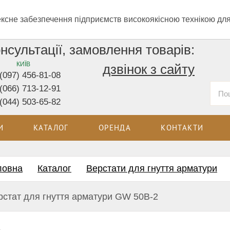
ксне забезпечення підприємств високоякісною технікою для
нсультації, замовлення товарів:
КИЇВ
дзвінок з сайту
(097) 456-81-08
(066) 713-12-91
(044) 503-65-82
И
КАТАЛОГ
ОРЕНДА
КОНТАКТИ
ловна
Каталог
Верстати для гнуття арматури
механічні верстати для гнуття
рстат для гнуття арматури GW 50B-2
ри
и для кільцевого гнуття арматури
и для рубки арматури на колесах