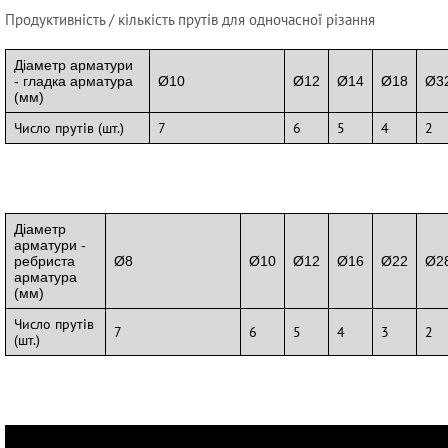
Продуктивність / кількість прутів для одночасної різання
Діаметр арматури
орозмішувачі
- гладка арматура
Ø10
Ø12
Ø14
Ø18
Ø3
 для роботи з бетоном
(мм)
для дерев'яних підлог
Число прутів (шт.)
7
6
5
4
2
Діаметр
арматури -
ребриста
Ø8
Ø10
Ø12
Ø16
Ø22
Ø2
арматура
(мм)
Число прутів
7
6
5
4
3
2
(шт.)