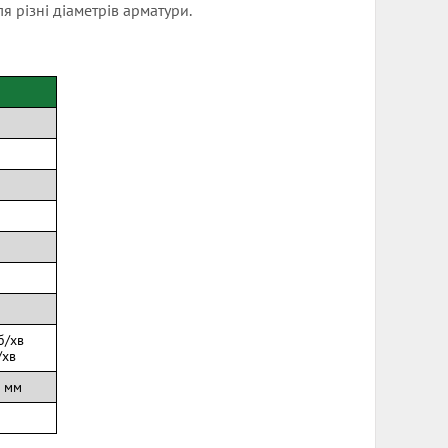
я різні діаметрів арматури.
б/хв
/хв
 мм