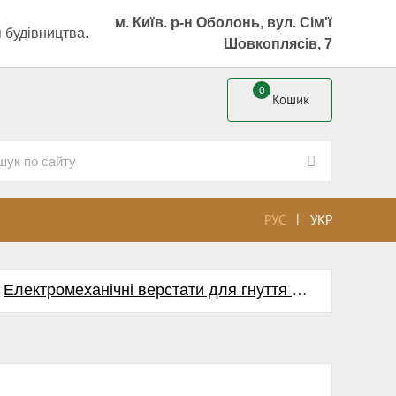
м. Київ. р-н Оболонь, вул. Сім'ї
 будівництва.
Шовкоплясів, 7
0
Кошик
|
РУС
УКР
Електромеханічні верстати для гнуття арматури
В