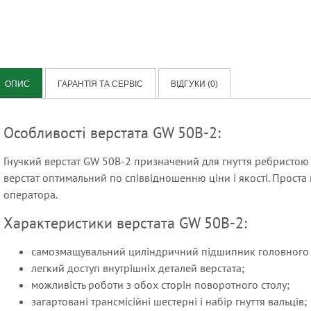
ичні швонарізники
али та обладнання для шліфування
рування
но шліфувальні машини по бетону
ОПИС
ГАРАНТІЯ ТА СЕРВІС
ВІДГУКИ (0)
Особливості верстата GW 50B-2:
 гармати електричні Master
 гармата дизельна Master
Гнучкий верстат GW 50B-2 призначений для гнуття ребристою
і насоси Tsurumi
верстат оптимальний по співвідношенню ціни і якості. Проста
оператора.
освітлення з вбудованим
Характеристики верстата GW 50B-2:
тором
самозмащувальний циліндричний підшипник головного 
легкий доступ внутрішніх деталей верстата;
можливість роботи з обох сторін поворотного столу;
загартовані трансмісійні шестерні і набір гнуття вальців;