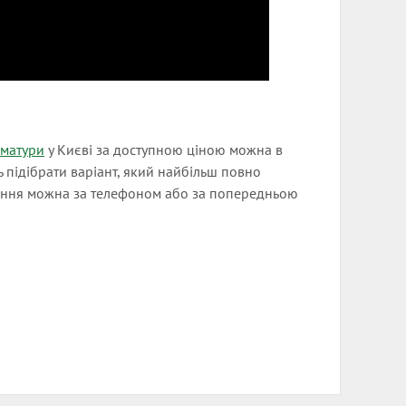
рматури
у Києві за доступною ціною можна в
ь підібрати варіант, який найбільш повно
ення можна за телефоном або за попередньою