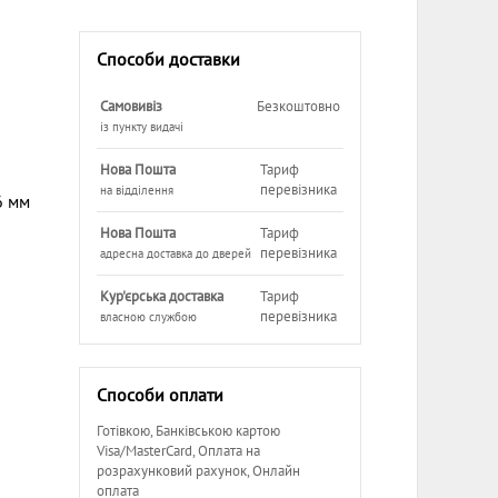
Способи доставки
Самовивіз
Безкоштовно
із пункту видачі
Нова Пошта
Тариф
перевізника
на відділення
 мм
Нова Пошта
Тариф
перевізника
адресна доставка до дверей
Кур'єрська доставка
Тариф
перевізника
власною службою
Способи оплати
Готівкою, Банківською картою
Visa/MasterCard, Оплата на
розрахунковий рахунок, Онлайн
оплата