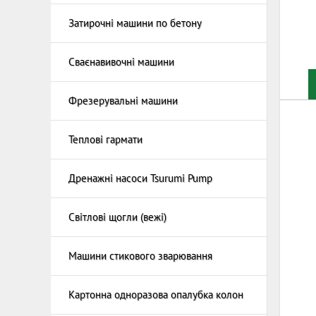
Електр
Матері
Затирочні машини по бетону
та полі
Мозаїч
Сваєнавивочні машини
Фрезерувальні машини
Теплові гармати
Теплові
Теплова
Дренажні насоси Tsurumi Pump
Дренажн
Світлові щогли (вежі)
Щогли 
генера
Машини стикового зварювання
Картонна одноразова опалубка колон