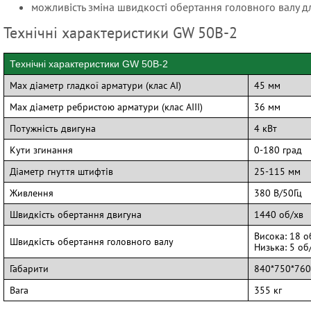
можливість зміна швидкості обертання головного валу дл
Технічні характеристики GW 50B-2
і генератори
Технічні характеристики GW 50B-2
овий генератор
Мах діаметр гладкої арматури (клас АI)
45 мм
Мах діаметр ребристою арматури (клас АІІІ)
36 мм
Потужність двигуна
4 кВт
 стикового зварювання
Кути згинання
0-180 град
вівочні машини
изовані лінії різання (гнуття)
Діаметр гнуття штифтів
25-115 мм
ри
Живлення
380 В/50Гц
и для різання та згинання
ри
Швидкість обертання двигуна
1440 об/хв
Висока: 18 о
Швидкість обертання головного валу
Низька: 5 об
Габарити
840*750*760
Вага
355 кг