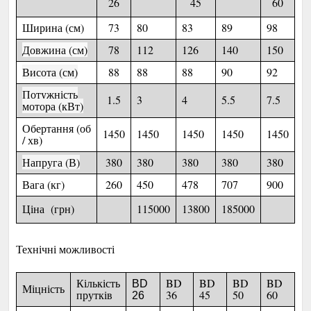
26
45
60
Ширина (см)
73
80
83
89
98
Довжина (см)
78
112
126
140
150
Висота (см)
88
88
88
90
92
Потужність
1.5
3
4
5.5
7.5
мотора (кВт)
Обертання (об
1450
1450
1450
1450
1450
/ хв)
Напруга (В)
380
380
380
380
380
Вага (кг)
260
450
478
707
900
Ціна (грн)
115000
13800
185000
Технічні можливості
Кількість
BD
BD
BD
BD
BD
Міцність
прутків
36
45
50
60
26