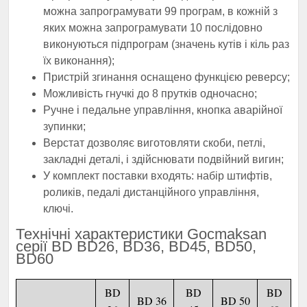
можна запрограмувати 99 програм, в кожній з
яких можна запрограмувати 10 послідовно
виконуються підпрограм (значень кутів і кіль раз
їх виконання);
Пристрій згинання оснащено функцією реверсу;
Можливість гнучкі до 8 прутків одночасно;
Ручне і педальне управління, кнопка аварійної
зупинки;
Верстат дозволяє виготовляти скоби, петлі,
закладні деталі, і здійснювати подвійний вигин;
У комплект поставки входять: набір штифтів,
роликів, педалі дистанційного управління,
ключі.
Технічні характеристики Gocmaksan
серії BD BD26, BD36, BD45, BD50,
BD60
BD
BD
BD
BD 36
BD 50