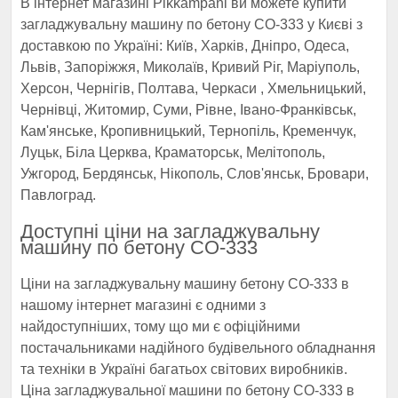
В інтернет магазині Pikkampani ви можете купити
загладжувальну машину по бетону СО-333 у Києві з
доставкою по Україні: Київ, Харків, Дніпро, Одеса,
Львів, Запоріжжя, Миколаїв, Кривий Ріг, Маріуполь,
Херсон, Чернігів, Полтава, Черкаси , Хмельницький,
Чернівці, Житомир, Суми, Рівне, Івано-Франківськ,
Кам'янське, Кропивницький, Тернопіль, Кременчук,
Луцьк, Біла Церква, Краматорськ, Мелітополь,
Ужгород, Бердянськ, Нікополь, Слов'янськ, Бровари,
Павлоград.
Доступні ціни на загладжувальну
машину по бетону СО-333
Ціни на загладжувальну машину бетону СО-333 в
нашому інтернет магазині є одними з
найдоступніших, тому що ми є офіційними
постачальниками надійного будівельного обладнання
та техніки в Україні багатьох світових виробників.
Ціна загладжувальної машини по бетону СО-333 в