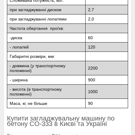
Споживана потужність, кВт:
при загладжуванні диском
2,7
при загладжуванні лопатями
2,0
Частота обертання про/хв:
-диска
60
- лопатей
120
Габаритні розміри, мм:
- довжина (у транспортному
2200
положенні)
- ширина
900
- висота (в транспортному
1000
положенні)
Маса, кг, не більше
90
Купити загладжувальну машину по
бетону СО-333 в Києві та Україні