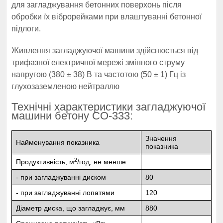
для загладжування бетонних поверхонь після
обробки їх віброрейками при влаштуванні бетонної
підлоги.
Живлення загладжуючої машини здійснюється від
трифазної електричної мережі змінного струму
напругою (380 ± 38) В та частотою (50 ± 1) Гц із
глухозаземленою нейтраллю
Технічні характеристики загладжуючої
машини бетону СО-333:
Значення
Найменування показника
показника
2
Продуктивність, м
/год, не менше:
- при загладжуванні диском
80
- при загладжуванні лопатями
120
Діаметр диска, що загладжує, мм
880