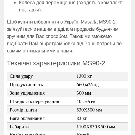
Колеса для переміщення (входять в комплект
поставки).
Щоб купити віброплити в Україні Masalta MS90-2
зв'язуйтеся з нашим відділом продажів будь-яким
зручним для Вас способом. Також ми зможемо
підібрати Вам вібротрамбовки під Ваші потреби по
самим оптимальними цінами.
Технічні характеристики MS90-2
Сила удару
1300 кг
Продуктивність
660 м2/год
Зона ущільнення
300 мм
Швидкість пересування
40 см/сек
Розмір плити
530Х500 мм
Вага обладнання
83 кг
Габарити
1100Х830Х500 мм
Країна виробник
Китай