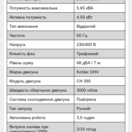
Потужність максимальна
5,65 кВА
Активна потужність
4,50 кВт
Тип виконання
Відкритий
Частота
50 Гц
Напруга
230/400 В
Кількість фаз:
Трифазний
Рівень шуму
68 дБА / 7 м:
Марка двигуна
Kohler OHV
Модель двигуна
CH 395
Швидкість обертання двигуна
3000 об/хв
Система охолодження двигуна
Повітряна
Тип запуску
Ручний
Автономна робота
3,5 годин
Витрата палива при
2/10 л/год
навантаженні 100%