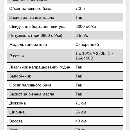
Обсяг паливного бака
7,3 л
Захист за рівнем масла:
Так
Швидкість обертання двигуна
3000 об/хв
Потужність (при 3600 об/хв)
8,5 л/с
Модель генератора
Синхронний
1 x 10/16A 230В, 1 x
Розетки
16A 400В
Лічильник напрацьованих годин
Так
Запобіжник
Так
Обсяг паливного бака
Так
Захист за рівнем масла
Так
Довжина
71 см
Ширина
56 см
Висота
49 см