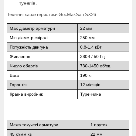
тунелів.
Технічні характеристики GocMakSan SX26
Мах діаметр арматури
22 мм
Мin діаметр спіралі
250 мм
Потужність двигуна
0.8-1.4 кВт
Живлення
380В / 50 Гц
Число обертів
730-1450 об/хв.
Вага
190 кг
Гарантія
12 місяців
Країна виробник
Туреччина
Межа текучесі арматури
1 пруток
45 кг/мм.кв
22 мм