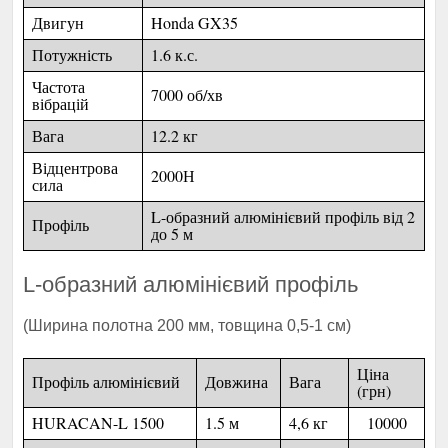
Двигун
Honda GX35
Потужність
1.6 к.с.
Частота
7000 об/хв
вібрацій
Вага
12.2 кг
Відцентрова
2000Н
сила
L-образний алюмінієвий профіль від 2
Профіль
до 5 м
L-образний алюмінієвий профіль
(Ширина полотна 200 мм, товщина 0,5-1 см)
Ціна
Профіль алюмінієвий
Довжина
Вага
(грн)
HURACAN-L 1500
1.5 м
4,6 кг
10000