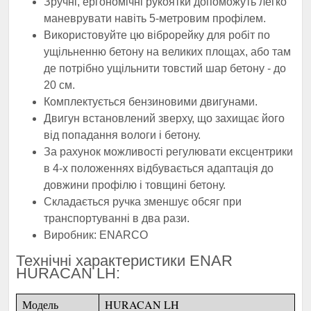
Зручні, ергономічні рукоятки допоможуть легко
маневрувати навіть 5-метровим профілем.
Використовуйте цю віброрейку для робіт по
ущільненню бетону на великих площах, або там
де потрібно ущільнити товстий шар бетону - до
20 см.
Комплектується бензиновими двигунами.
Двигун встановлений зверху, що захищає його
від попадання вологи і бетону.
За рахунок можливості регулювати ексцентрики
в 4-х положеннях відбувається адаптація до
довжини профілю і товщині бетону.
Складається ручка зменшує обсяг при
транспортуванні в два рази.
Виробник: ENARCO
Технічні характеристики ENAR
HURACAN LH:
Модель
HURACAN LH