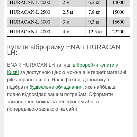
HURACAN-L 2000
2 м
6,2 кг
14000
HURACAN-L 2500
2.5 м
7,8 кг
15000
HURACAN-L 3000
3 м
9,3 кг
16600
HURACAN-L 4000
4 м
12,5 кг
22200
Купити віброрейку ENAR HURACAN
LH:
ENAR HURACAN LH та інші
віброрейки купити у
Києві
за доступною ціною можна в інтернет магазині
pikkampani.com.ua. Наші фахівці допоможуть
підібрати
будівельне обладнання
, яке найбільш
повно відповідає вашим потребам. Оформити
замовлення можна за телефоном або за
попередньою заявкою на сайті.