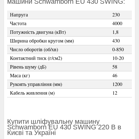
машини Schwamborn EU 430 SWING:
Напруга
230
Частота
4000
Потужність двигуна (кВт)
1,8
Ширина обробки кругом (мм)
430
Число оборотів (об/хв)
0-850
Контактний тиск (г/см2)
10-20
Рівень шуму (дБ)
58
Маса (кг)
46
Рукоять управління (мм)
1200
Кабель живлення (м)
12
Купити шліфувальну машину
Schwamborn EU 430 SWING 220 В в
Києві та Україні